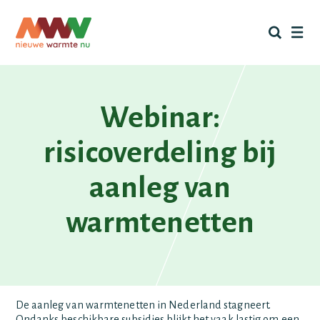
Skip
to
content
Webinar:
risicoverdeling bij
aanleg van
warmtenetten
De aanleg van warmtenetten in Nederland stagneert.
Ondanks beschikbare subsidies blijkt het vaak lastig om een